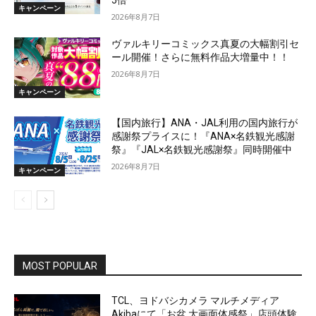
5倍
キャンペーン
2026年8月7日
ヴァルキリーコミックス真夏の大幅割引セ
ール開催！さらに無料作品大増量中！！
2026年8月7日
キャンペーン
【国内旅行】ANA・JAL利用の国内旅行が
感謝祭プライスに！『ANA×名鉄観光感謝
祭』『JAL×名鉄観光感謝祭』同時開催中
2026年8月7日
キャンペーン
MOST POPULAR
TCL、ヨドバシカメラ マルチメディア
Akibaにて「お盆 大画面体感祭」店頭体験