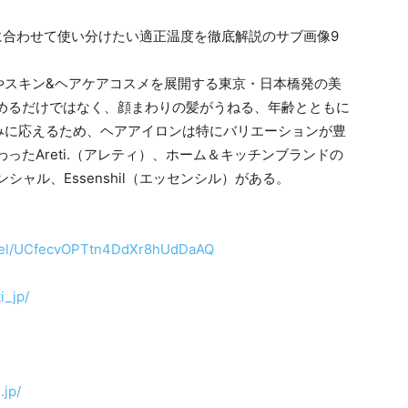
やスキン&ヘアケアコスメを展開する東京・日本橋発の美
しめるだけではなく、顔まわりの髪がうねる、年齢とともに
みに応えるため、ヘアアイロンは特にバリエーションが豊
ったAreti.（アレティ）、ホーム＆キッチンブランドの
クセレンシャル、Essenshil（エッセンシル）がある。
nnel/UCfecvOPTtn4DdXr8hUdDaAQ
i_jp/
.jp/