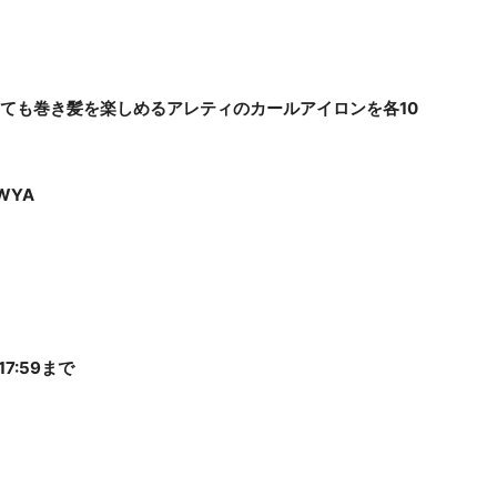
】
ても巻き髪を楽しめるアレティのカールアイロンを各10
/WYA
7:59まで