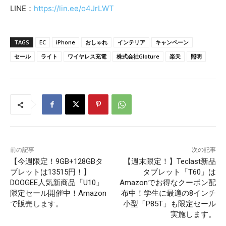
LINE：
https://lin.ee/o4JrLWT
TAGS
EC
iPhone
おしゃれ
インテリア
キャンペーン
セール
ライト
ワイヤレス充電
株式会社Gloture
楽天
照明
前の記事
次の記事
【今週限定！9GB+128GBタ
【週末限定！】Teclast新品
ブレットは13515円！】
タブレット「T60」は
DOOGEE人気新商品「U10」
Amazonでお得なクーポン配
限定セール開催中！Amazon
布中！学生に最適の8インチ
で販売します。
小型「P85T」も限定セール
実施します。