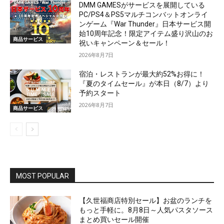
DMM GAMESがサービスを展開している
PC/PS4＆PS5マルチコンバットオンライ
ンゲーム『War Thunder』日本サービス開
始10周年記念！限定アイテム盛り沢山のお
商品サービス
祝いキャンペーン＆セール！
2026年8月7日
宿泊・レストランが最大約52%お得に！
『夏のタイムセール』が本日（8/7）より
予約スタート
2026年8月7日
商品サービス
MOST POPULAR
【久世福商店特別セール】お盆のランチを
もっと手軽に。8月8日～人気パスタソース
まとめ買いセール開催