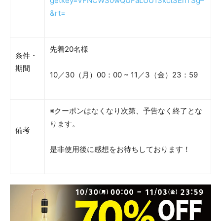
getkey=VFNCWS0wQUFaLUU1SkctSEhTSg–
&rt=
先着20名様
条件・
期間
10／30（月）00：00 ~ 11／3（金）23：59
※クーポンはなくなり次第、予告なく終了とな
ります。
備考
是非使用後に感想をお待ちしております！