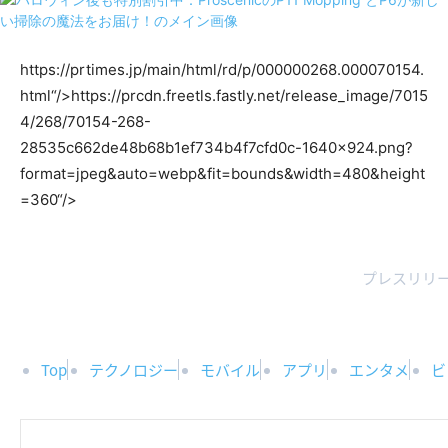
https://prtimes.jp/main/html/rd/p/000000268.000070154.
html“/>
https://prcdn.freetls.fastly.net/release_image/7015
4/268/70154-268-
28535c662de48b68b1ef734b4f7cfd0c-1640×924.png?
format=jpeg&auto=webp&fit=bounds&width=480&height
=360“/>
プレスリリー
Top
テクノロジー
モバイル
アプリ
エンタメ
ビ