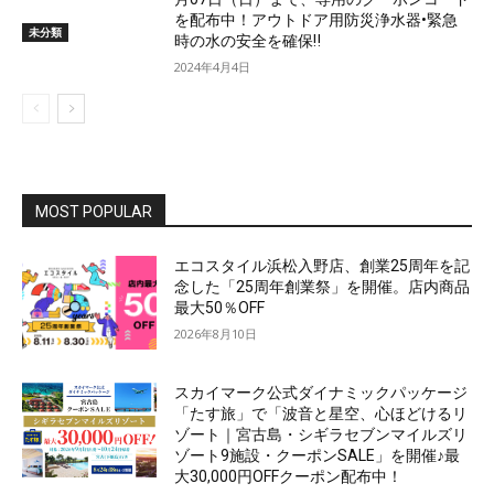
を配布中！アウトドア用防災浄水器•緊急
未分類
時の水の安全を確保‼
2024年4月4日
MOST POPULAR
エコスタイル浜松入野店、創業25周年を記
念した「25周年創業祭」を開催。店内商品
最大50％OFF
2026年8月10日
スカイマーク公式ダイナミックパッケージ
「たす旅」で「波音と星空、心ほどけるリ
ゾート｜宮古島・シギラセブンマイルズリ
ゾート9施設・クーポンSALE」を開催♪最
大30,000円OFFクーポン配布中！