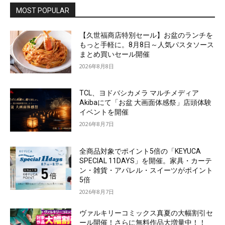
MOST POPULAR
【久世福商店特別セール】お盆のランチを
もっと手軽に。8月8日～人気パスタソース
まとめ買いセール開催
2026年8月8日
TCL、ヨドバシカメラ マルチメディア
Akibaにて「お盆 大画面体感祭」店頭体験
イベントを開催
2026年8月7日
全商品対象でポイント5倍の「KEYUCA
SPECIAL 11DAYS」を開催。家具・カーテ
ン・雑貨・アパレル・スイーツがポイント
5倍
2026年8月7日
ヴァルキリーコミックス真夏の大幅割引セ
ール開催！さらに無料作品大増量中！！