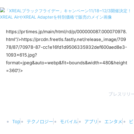
https://prtimes.jp/main/html/rd/p/000000087.000070978.
html“/>
https://prcdn.freetls.fastly.net/release_image/709
78/87/70978-87-cc1e16fd1d9506335932def600aed8e3-
1093×615.jpg?
format=jpeg&auto=webp&fit=bounds&width=480&height
=360“/>
プレスリリー
Top
テクノロジー
モバイル
アプリ
エンタメ
ビ