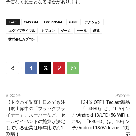
予告なく変更となる場合があります。
TAGS
CAPCOM
EXOPRIMAL
GAME
アクション
エグゾプライマル
カプコン
ゲーム
セール
恐竜
株式会社カプコン
前の記事
次の記事
【トクバイ調査】日本でも注
【34％ OFF】Teclast新品
目度上昇中の「ブラックフラ
「T45HD」は、10.5イン
イデー」、スーパーなど、セ
チ/Android 13/LTE+5G WiFiモ
ールやイベントの施策が決定
デル。「P40HD」は、10イン
している企業は昨年比で約1
チ/Android 13/Widevine L1対
割増！
応