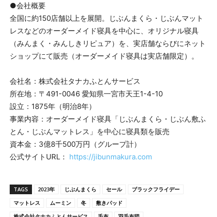
●会社概要
全国に約150店舗以上を展開。じぶんまくら・じぶんマット
レスなどのオーダーメイド寝具を中心に、オリジナル寝具
（みんまく・みんしきリピュア）を、実店舗ならびにネット
ショップにて販売（オーダーメイド寝具は実店舗限定）。
会社名：株式会社タナカふとんサービス
所在地：〒491-0046 愛知県一宮市天王1-4-10
設立：1875年（明治8年）
事業内容：オーダーメイド寝具「じぶんまくら・じぶん敷ふ
とん・じぶんマットレス」を中心に寝具類を販売
資本金：3億8千500万円（グループ計）
公式サイトURL：
https://jibunmakura.com
TAGS
2023年
じぶんまくら
セール
ブラックフライデー
マットレス
ムーミン
冬
敷きパッド
株式会社タナカふとんサービス
毛布
羽毛布団