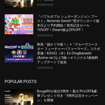
2026年8月6日
『バブルボブル シュガーダンジョン ブー
スト』Nintendo Switch™用ダウンロード版
本日より予約開始！発売記念セール
15%OFF！Steam版は25%OFF！
2026年8月6日
映画『超かぐや姫！』×『グルーヴコース
ター フューチャーパフォーマーズ』コラボ
実施！8月6日（木）Ex-Otogibanashi
(Anime ver.)など3曲＋オリジナル1曲無料
アップデートで追加
2026年8月6日
POPULAR POSTS
BougeRVが創立9周年！最大70％OFF&豪
華プレゼント付き「9周年記念キャンペー
ン」を開催