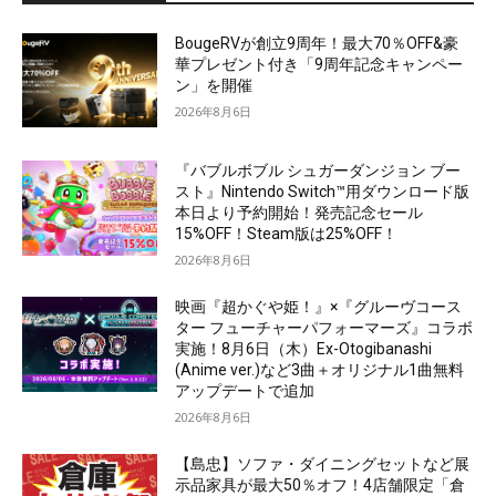
BougeRVが創立9周年！最大70％OFF&豪
華プレゼント付き「9周年記念キャンペー
ン」を開催
2026年8月6日
『バブルボブル シュガーダンジョン ブー
スト』Nintendo Switch™用ダウンロード版
本日より予約開始！発売記念セール
15%OFF！Steam版は25%OFF！
2026年8月6日
映画『超かぐや姫！』×『グルーヴコース
ター フューチャーパフォーマーズ』コラボ
実施！8月6日（木）Ex-Otogibanashi
(Anime ver.)など3曲＋オリジナル1曲無料
アップデートで追加
2026年8月6日
【島忠】ソファ・ダイニングセットなど展
示品家具が最大50％オフ！4店舗限定「倉