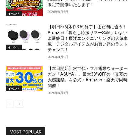
限定で開催いたします！
2026年8月5日
イベント
【明日8/6(木)23:59終了】まだ間に合う！
Amazon「暮らし応援サマーSale」いよい
よ最終日！慶洋エンジニアリングの人気車
載・デジタルアイテムがお買い得のラスト
イベント
チャンス！
2026年8月5日
【本日開始】次世代・フル電動ウォーター
ガン「ASUYA」、最大30%OFFの『真夏の
大感謝祭』を公式・Amazon・楽天で同時
開催！
イベント
2026年8月3日
MOST POPULAR