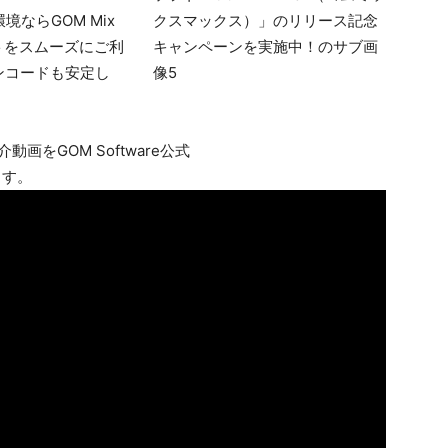
環境なら​GOM Mix
トをスムーズにご利
ンコードも安定し
動画をGOM Software公式
ます。