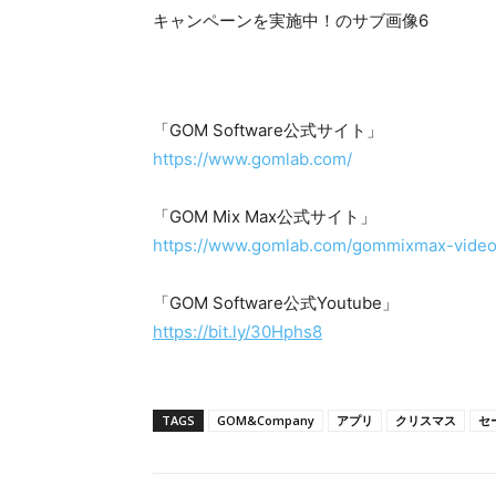
「GOM Software公式サイト」
https://www.gomlab.com/
「GOM Mix Max公式サイト」
https://www.gomlab.com/gommixmax-video-
「GOM Software公式Youtube」
https://bit.ly/30Hphs8
TAGS
GOM&Company
アプリ
クリスマス
セ