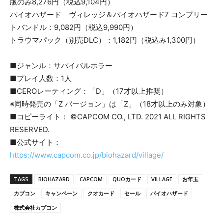
版のみ8,276円（税込9,104円）
バイオハザード ヴィレッジ＆バイオハザード7 コンプリー
トバンドル：9,082円（税込9,990円）
トラウマパック（別売DLC）：1,182円（税込み1,300円）
■ジャンル：サバイバルホラー
■プレイ人数：1人
■CEROレーティング：「D」（17才以上推奨）
※同時発売の「Z バージョン」は「Z」（18才以上のみ対象）
■コピーライト： ©CAPCOM CO., LTD. 2021 ALL RIGHTS
RESERVED.
■公式サイト：
https://www.capcom.co.jp/biohazard/village/
TAGS
BIOHAZARD
CAPCOM
QUOカード
VILLAGE
お年玉
カプコン
キャンペーン
クオカード
セール
バイオハザード
株式会社カプコン