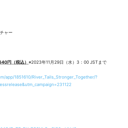
チャー
640円（税込）
※2023年11月29日（水）3：00 JSTまで
om/app/1851610/River_Tails_Stronger_Together/?
essrelease&utm_campaign=231122
）