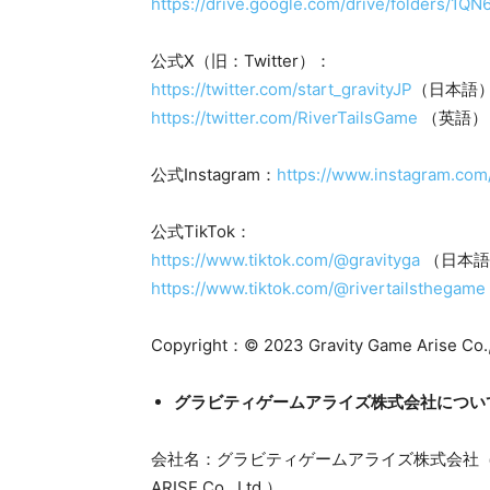
https://drive.google.com/drive/folders
公式X（旧：Twitter）：
https://twitter.com/start_gravityJP
（日本語
https://twitter.com/RiverTailsGame
（英語）
公式Instagram：
https://www.instagram.com
公式TikTok：
https://www.tiktok.com/@gravityga
（日本語
https://www.tiktok.com/@rivertailsthegame
Copyright：© 2023 Gravity Game Arise Co., L
グラビティゲームアライズ株式会社につい
会社名：グラビティゲームアライズ株式会社（英語表
ARISE Co., Ltd.）