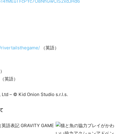
/1QN614fMEuTFcPYc7O8NhGwCIS2xdJHd6
）
/rivertailsthegame/
（英語）
）
（英語）
td – © Kid Onion Studio s.r.l.s.
て
記 GRAVITY GAME