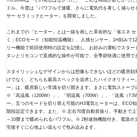
ドル、今度は「パワフルで速暖、さらに電気代を著しく減らせる
サー セラミックヒーター」を開発しました。
これまでの「ヒーター」とは一線を画した革命的な「省エネ 
く：ECOモード（知能恒温機能）、人感センサー、1H刻みで
リー機能で前回使用時の設定を記憶し、お好みの運転でスター
タンとリモコンで直感的な操作が可能で、全季節快適に使用で
スタイリッシュなデザインからは想像もできないほどの暖房効
けでなく、どちらも最高スペックを追求したハイクオリティー
ー」は、暖房新しい常識を切り開きます。まさに電気ストーブ
※「高温風（1200W）」、「弱温風（700W）」、「送風（7.
ー」五つのモードを切り替え可能のH3電気ヒーターは、ECO知
階段設定できます。また、※ 左右70度自動首振り、手動きで上
～10畳まで暖められるパワフル。※ 2秒速熱機能付き、電源
宅後すぐに心地よい温もりで包み込みます。