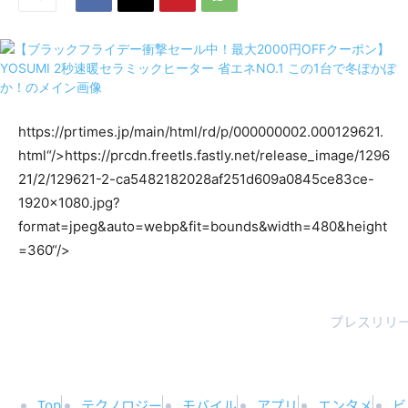
https://prtimes.jp/main/html/rd/p/000000002.000129621.
html“/>
https://prcdn.freetls.fastly.net/release_image/1296
21/2/129621-2-ca5482182028af251d609a0845ce83ce-
1920×1080.jpg?
format=jpeg&auto=webp&fit=bounds&width=480&height
=360“/>
プレスリリー
Top
テクノロジー
モバイル
アプリ
エンタメ
ビ