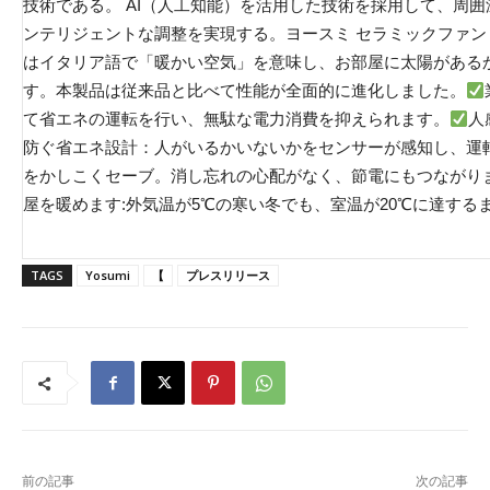
技術である。 AI（人工知能）を活用した技術を採用して、周
ンテリジェントな調整を実現する。ヨースミ セラミックファンヒータ
はイタリア語で「暖かい空気」を意味し、お部屋に太陽がある
す。本製品は従来品と比べて性能が全面的に進化しました。
て省エネの運転を行い、無駄な電力消費を抑えられます。
人
防ぐ省エネ設計：人がいるかいないかをセンサーが感知し、運転
をかしこくセーブ。消し忘れの心配がなく、節電にもつながり
屋を暖めます:外気温が5℃の寒い冬でも、室温が20℃に達する
TAGS
Yosumi
【
プレスリリース
前の記事
次の記事