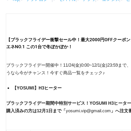
【ブラックフライデー衝撃セール中！最大2000円OFFクーポン】
エネNO.1 この1台で冬ぽかぽか！
ブラックフライデー開催中！11/24(金)0:00~12/1(金)23:5
うなら今がチャンス！今すぐ商品一覧をチェック♪
【YOSUMI】H3ヒーター
ブラックフライデー期間中特別サービス！YOSUMI H3ヒー
購入済みの方は12月1日まで「
yosumi.vip@gmail.com
」へ注文