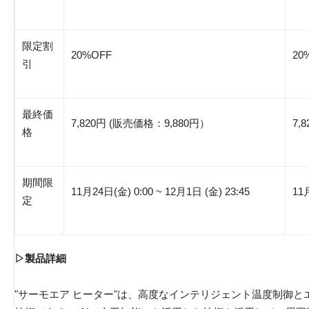
限定割
20%OFF
20
引
最終価
7,820円 (販売価格：9,880円）
7,
格
期間限
11月24日(金) 0:00 ~ 12月1日 (金) 23:45
11
定
▷製品詳細
"サーモエア ヒーター"は、高度なインテリジェント温度制御