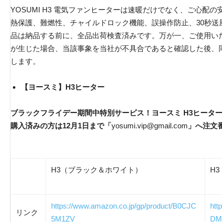
YOSUMI H3 電気ファンヒーターは速暖だけでなく、ご心配の安
熱保護、難燃性、チャイルドロック機能、誤操作防止、30秒送風
品は納品する前に、全品出荷検査済みです。万が一、ご使用い
が生じた場合、当該事象を当社が不具合であると確認した後、
します。
【ヨースミ】H3ヒーター
ブラックフライデー期間中特別サービス！ヨースミ H3ヒータ
購入済みの方は12月1日まで「
yosumi.vip@gmail.com
」へ注文
H3（ブラック＆ホワイト）
H
https://www.amazon.co.jp/gp/product/B0CJC
htt
リンク
5M1ZV
DM