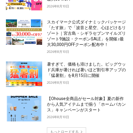
2026年8月10日
スカイマーク公式ダイナミックパッケージ
「たす旅」で「波音と星空、心ほどけるリ
ゾート｜宮古島・シギラセブンマイルズリ
ゾート9施設・クーポンSALE」を開催♪最
大30,000円OFFクーポン配布中！
2026年8月10日
暑すぎて、価格も溶けました。ビッグウッ
ド兵庫が暑ければ暑いほど割引率アップの
「猛暑割」を8月15日に開催
2026年8月10日
【Ohouse全商品がセール対象】夏の新作
から人気アイテムまで揃う「ホームバカン
ス」キャンペーンがスタート
2026年8月10日
もっとロードする