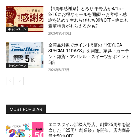
【4周年感謝祭】とろり 平野店が8/15・
8/16にお得なセールを開催!～お客様へ感
謝を込めて生わらびもち39%OFF～他にも
豪華特典がもらえるかも⁉
キャンペーン
2026年8月10日
全商品対象でポイント5倍の「KEYUCA
SPECIAL 11DAYS」を開催。家具・カーテ
ン・雑貨・アパレル・スイーツがポイント
5倍
キャンペーン
2026年8月7日
MOST POPULAR
エコスタイル浜松入野店、創業25周年を記
念した「25周年創業祭」を開催。店内商品
最大50％OFF