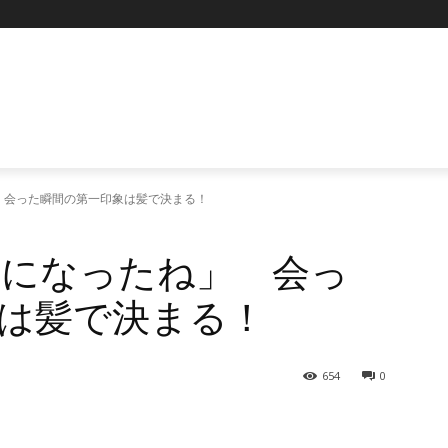
P
 会った瞬間の第一印象は髪で決まる！
イになったね」 会っ
は髪で決まる！
654
0