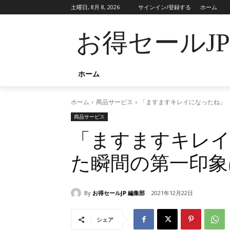
土曜日, 8月 8, 2026
サインイン/登録する
ホーム
お得セールJ
ホーム
ホーム
商品サービス
「ますますキレイになったね」
商品サービス
「ますますキレ
た瞬間の第一印象
By
お得セールJP 編集部
2021年12月22日
シェア