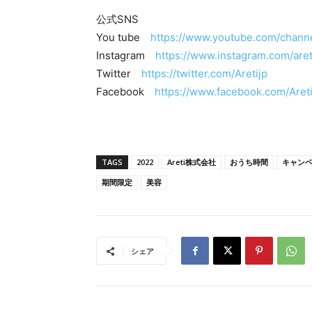
公式SNS
You tube
https://www.youtube.com/cha
Instagram
https://www.instagram.com/aret
Twitter
https://twitter.com/Aretijp
Facebook
https://www.facebook.com/Areti
TAGS
2022
Areti株式会社
おうち時間
キャン
期間限定
美容
シェア