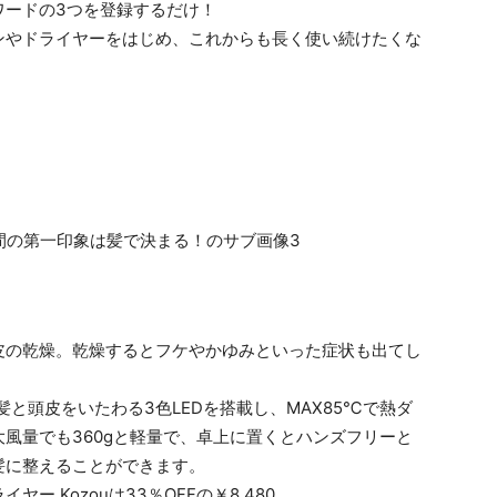
ワードの3つを登録するだけ！
ンやドライヤーをはじめ、これからも長く使い続けたくな
皮の乾燥。乾燥するとフケやかゆみといった症状も出てし
は髪と頭皮をいたわる3色LEDを搭載し、MAX85℃で熱ダ
風量でも360gと軽量で、卓上に置くとハンズフリーと
髪に整えることができます。
 Kozouは33％OFFの￥8,480。