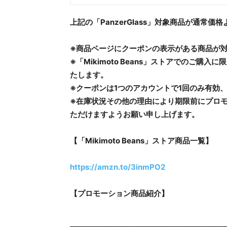
上記の「PanzerGlass」対象商品が
通常価格よ
※商品ページにクーポンの表示がある商品が
※「Mikimoto Beans」ストアでのご
たします。
※
クーポン
は
1つのアカウントで1回のみ有効
※在庫状況
その他の理由
により期限前にプロ
ただけますようお願い申し
上げます。
【「Mikimoto Beans」ストア商品一覧】
https://amzn.to/3inmPO2
【
プロモーション
商品
紹介
】