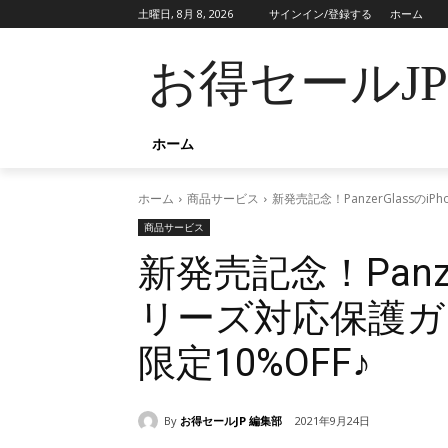
土曜日, 8月 8, 2026
サインイン/登録する
ホーム
お得セールJ
ホーム
ホーム
商品サービス
新発売記念！PanzerGlassの
商品サービス
新発売記念！Panzer
リーズ対応保護ガ
限定10%OFF♪
By
お得セールJP 編集部
2021年9月24日