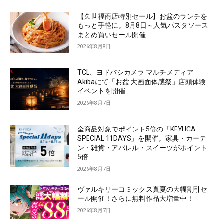
【久世福商店特別セール】お盆のランチを
もっと手軽に。8月8日～人気パスタソース
まとめ買いセール開催
2026年8月8日
TCL、ヨドバシカメラ マルチメディア
Akibaにて「お盆 大画面体感祭」店頭体験
イベントを開催
2026年8月7日
全商品対象でポイント5倍の「KEYUCA
SPECIAL 11DAYS」を開催。家具・カーテ
ン・雑貨・アパレル・スイーツがポイント
5倍
2026年8月7日
ヴァルキリーコミックス真夏の大幅割引セ
ール開催！さらに無料作品大増量中！！
2026年8月7日