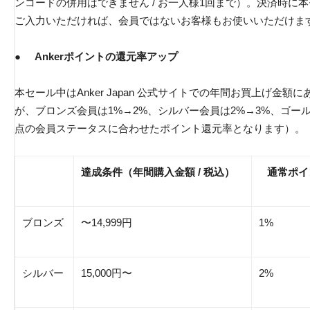
ンコードの併用はできません / お一人様1回まで）。決済時に本セ
ご入力いただければ、会員ではないお客様もお使いいただけま
●
Ankerポイントの還元率アップ
本セール中はAnker Japan 公式サイトでの年間お買上げ金
が、ブロンズ会員は1%→2%、シルバー会員は2%→3%、ゴー
点の会員ステータスに合わせたポイント還元率となります）。
達成条件（年間購入金額 / 税込）
通常ポイ
ブロンズ
〜14,999円
1%
シルバー
15,000円〜
2%