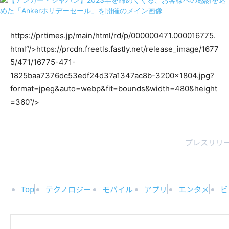
https://prtimes.jp/main/html/rd/p/000000471.000016775.
html“/>
https://prcdn.freetls.fastly.net/release_image/1677
5/471/16775-471-
1825baa7376dc53edf24d37a1347ac8b-3200×1804.jpg?
format=jpeg&auto=webp&fit=bounds&width=480&height
=360“/>
プレスリリー
Top
テクノロジー
モバイル
アプリ
エンタメ
ビ