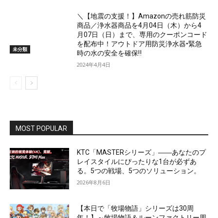
＼【地震の支援！】Amazonの売れ筋防災
商品／浄水器商品を4月04日（木）から4
月07日（日）まで、専用のクーポンコード
を配布中！アウトドア用防災浄水器•緊急
未分類
時の水の安全を確保‼
2024年4月4日
MOST POPULAR
KTC「MASTERシリーズ」――あなたのプ
レイスタイルにぴったりな1台が必ずあ
る。5つの戦場、5つのソリューション。
2026年8月6日
【本日で「牧場物語」シリーズは30周
年！】～牧場物語＆ルーンファクトリー周