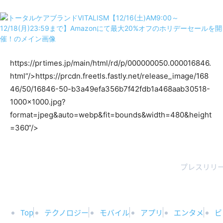
https://prtimes.jp/main/html/rd/p/000000050.000016846.
html“/>
https://prcdn.freetls.fastly.net/release_image/168
46/50/16846-50-b3a49efa356b7f42fdb1a468aab30518-
1000×1000.jpg?
format=jpeg&auto=webp&fit=bounds&width=480&height
=360“/>
プレスリリー
Top
テクノロジー
モバイル
アプリ
エンタメ
ビ