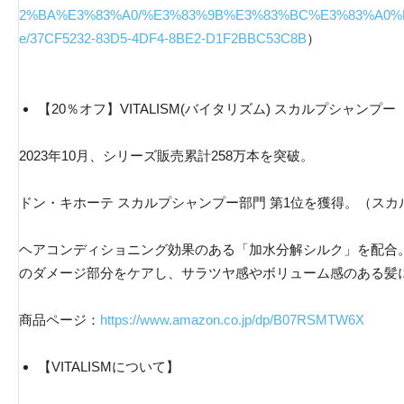
2%BA%E3%83%A0/%E3%83%9B%E3%83%BC%E3%83%A0%
e/37CF5232-83D5-4DF4-8BE2-D1F2BBC53C8B
）
【20％オフ】VITALISM(バイタリズム) スカルプシャンプー
2023年10月、シリーズ販売累計258万本を突破。
ドン・キホーテ スカルプシャンプー部門 第1位を獲得。（スカル
ヘアコンディショニング効果のある「加水分解シルク」を配合
のダメージ部分をケアし、サラツヤ感やボリューム感のある髪
商品ページ：
https://www.amazon.co.jp/dp/B07RSMTW6X
【VITALISMについて】