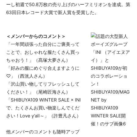
ーし初週で50.8万枚の売り上げのハーフミリオンを達成。第
63回日本レコード大賞で新人賞を受賞した。
＜メンバーからのコメント＞
「一年間頑張った自分にご褒美って
ことで、おしゃれな服たくさん買っ
ちゃおう！」（髙塚大夢さん）
「好みの服にめぐり合えますように
♡」（西洸人さん）
「沢山買い物してリフレッシュして
ください！」（尾崎匠海さん）
「SHIBUYA109 WINTER SALE × INI
で、たくさんお買い物楽しんでくだ
さい！Love y‘all～」（許豊凡さん）
他メンバーのコメントも随時アップ