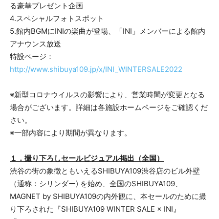
る豪華プレゼント企画
4.スペシャルフォトスポット
5.館内BGMにINIの楽曲が登場、「INI」メンバーによる館内
アナウンス放送
特設ページ：
http://www.shibuya109.jp/x/INI_WINTERSALE2022
※新型コロナウイルスの影響により、営業時間が変更となる
場合がございます。詳細は各施設ホームページをご確認くだ
さい。
※一部内容により期間が異なります。
１．撮り下ろしセールビジュアル掲出（全国）
渋谷の街の象徴ともいえるSHIBUYA109渋谷店のビル外壁
（通称：シリンダー) を始め、全国のSHIBUYA109、
MAGNET by SHIBUYA109の内外観に、本セールのために撮
り下ろされた『SHIBUYA109 WINTER SALE × INI』