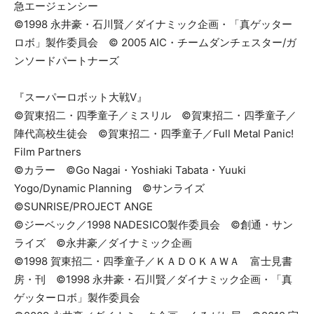
急エージェンシー
©1998 永井豪・石川賢／ダイナミック企画・「真ゲッター
ロボ」製作委員会 © 2005 AIC・チームダンチェスター/ガ
ンソードパートナーズ
『スーパーロボット大戦V』
©賀東招二・四季童子／ミスリル ©賀東招二・四季童子／
陣代高校生徒会 ©賀東招二・四季童子／Full Metal Panic!
Film Partners
©カラー ©Go Nagai・Yoshiaki Tabata・Yuuki
Yogo/Dynamic Planning ©サンライズ
©SUNRISE/PROJECT ANGE
©ジーベック／1998 NADESICO製作委員会 ©創通・サン
ライズ ©永井豪／ダイナミック企画
©1998 賀東招二・四季童子／ＫＡＤＯＫＡＷＡ 富士見書
房・刊 ©1998 永井豪・石川賢／ダイナミック企画・「真
ゲッターロボ」製作委員会