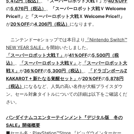
5,412円（税込）
、
「スーパーロボット大戦Ｔ」
が
40％OFF
の
5,676円（税込）
、
「スーパーロボット大戦Ｖ Welcome
Price!!」
と
「スーパーロボット大戦Ｘ Welcome Price!!」
が
20％OFF
の
4,206円（税込）
になります。
ニンテンドーeショップでは本日より
『Nintendo Switch™
NEW YEAR SALE』
を開始いたしました。
「スーパーロボット大戦Ｔ」
が
41％OFF
の
5,500円（税
込）
、
「スーパーロボット大戦Ｖ」
と
「スーパーロボット大
戦Ｘ」
が
36％OFF
の
5,300円（税込）
、
「ドラゴンボールZ
KAKAROT + 新たなる覚醒セット」
が
20％OFF
の
5,878円
（税込）
になるなど、人気の高い名作が大幅プライスダウ
ン。セール対象タイトルについての詳細は以下をご確認くだ
さい。
バンダイナムコエンターテインメント『デジタル版 冬の
SALE』開催概要
■セール名：PlayStation™Store 『ビッグウインターセー