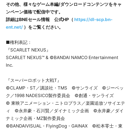
その他、様々なゲーム本編/ダウンロードコンテンツをキャ
ンペーン価格で配信中です。
詳細はBNEセール情報 公式HP（
https://dl-scp.bn-
ent.net/
）をご覧ください。
■権利表記：
『SCARLET NEXUS』
SCARLET NEXUS™ & ©BANDAI NAMCO Entertainment
Inc.
『スーパーロボット大戦T』
©CLAMP・ST／講談社・TMS ©サンライズ ©ジーベッ
ク／1998 NADESICO製作委員会 ©創通・サンライズ
© 東映アニメーション・ニトロプラス／楽園追放ソサイエテ
ィ ©永井豪・石川賢／ダイナミック企画 ©永井豪／ダイ
ナミック企画・MZ製作委員会
©BANDAIVISUAL・FlyingDog・GAINAX ©松本零士・東