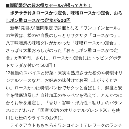
■期間限定の超お得なセールが帰ってきた！
ポテサラ付きロースかつ定食、味噌ロースかつ定食、おろ
しポン酢ロースかつ定食が500円
新年1発目の1週間限定で開催となる『ワンコインセール』
の主役は、松のや自慢のしっとりサクサク「ロースかつ」。
八丁味噌風の味噌ダレがかかった「味噌ロースかつ定食」、
さっぱり大根おろしがのった「おろしポン酢ロースかつ定
食」が500円。さらに、ロースかつ定食にはトッピングポテ
トサラダが付いて500円！
12種類のスパイスと野菜・果実を熟成させた松のや特製オリ
ジナルソースなど、お好みの味付けでお召し上がりくださ
い。ロースかつは特製パン粉でサクッと香ばしく。鮮度と安
全を徹底追及した自社加工のキャベツを添えて。とんかつに
合うお米を選定し、『香り・旨味・弾力性・粘り』のバラン
スにこだわった「国産100%のオリジナルブレンド米」を使
用した松のやライスのお供に。
テイクアウトももちろんワンコイン！テレワークのランチ