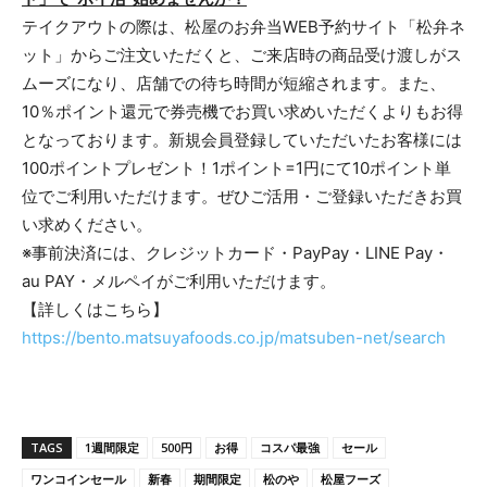
テイクアウトの際は、松屋のお弁当WEB予約サイト「松弁ネ
ット」からご注文いただくと、ご来店時の商品受け渡しがス
ムーズになり、店舗での待ち時間が短縮されます。また、
10％ポイント還元で券売機でお買い求めいただくよりもお得
となっております。新規会員登録していただいたお客様には
100ポイントプレゼント！1ポイント=1円にて10ポイント単
位でご利用いただけます。ぜひご活用・ご登録いただきお買
い求めください。
※事前決済には、クレジットカード・PayPay・LINE Pay・
au PAY・メルペイがご利用いただけます。
【詳しくはこちら】
https://bento.matsuyafoods.co.jp/matsuben-net/search
TAGS
1週間限定
500円
お得
コスパ最強
セール
ワンコインセール
新春
期間限定
松のや
松屋フーズ