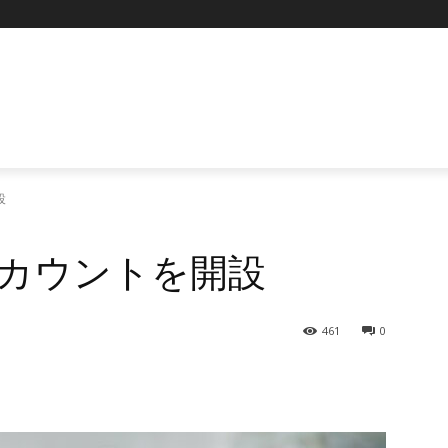
P
設
公式アカウントを開設
461
0