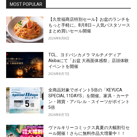
MOST POPULAR
【久世福商店特別セール】お盆のランチを
もっと手軽に。8月8日～人気パスタソース
まとめ買いセール開催
2026年8月8日
TCL、ヨドバシカメラ マルチメディア
Akibaにて「お盆 大画面体感祭」店頭体験
イベントを開催
2026年8月7日
全商品対象でポイント5倍の「KEYUCA
SPECIAL 11DAYS」を開催。家具・カーテ
ン・雑貨・アパレル・スイーツがポイント
5倍
2026年8月7日
ヴァルキリーコミックス真夏の大幅割引セ
ール開催！さらに無料作品大増量中！！