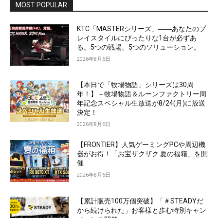
MOST POPULAR
KTC「MASTERシリーズ」――あなたのプ
レイスタイルにぴったりな1台が必ずあ
る。5つの戦場、5つのソリューション。
2026年8月6日
【本日で「牧場物語」シリーズは30周
年！】～牧場物語＆ルーンファクトリー周
年記念スペシャル生放送が8/24(月)に放送
決定！
2026年8月6日
【FRONTIER】人気ゲーミングPCや周辺機
器がお得！「お宝ザクザク 夏の福箱」を開
催
2026年8月6日
【累計販売100万個突破】「＃STEADYだ
から続けられた」お客様と歩む特別キャン