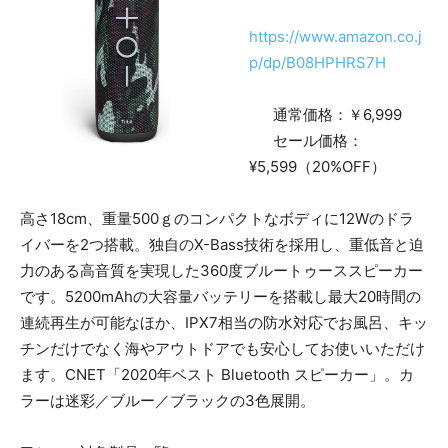
https://www.amazon.co.j
p/dp/B08HPHRS7H
通常価格：￥6,999
セール価格：
¥5,599（20%OFF）
高さ18cm、重量500ｇのコンパクトなボディに12Wのドラ
イバーを2つ搭載。独自のX-Bass技術を採用し、重低音と迫
力のある高音質を実現した360度ブルートゥーススピーカー
です。5200mAhの大容量バッテリーを搭載し最大20時間の
連続再生が可能なほか、IPX7相当の防水対応でお風呂、キッ
チンだけでなく海やアウトドアでも安心してお使いいただけ
ます。CNET「2020年ベスト Bluetooth スピーカー」。カ
ラーは迷彩／ブルー／ブラックの3色展開。