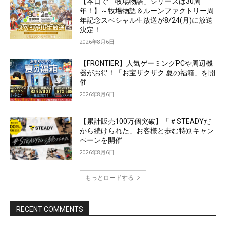
【本日で「牧場物語」シリーズは30周
年！】～牧場物語＆ルーンファクトリー周
年記念スペシャル生放送が8/24(月)に放送
決定！
2026年8月6日
【FRONTIER】人気ゲーミングPCや周辺機
器がお得！「お宝ザクザク 夏の福箱」を開
催
2026年8月6日
【累計販売100万個突破】「＃STEADYだ
から続けられた」お客様と歩む特別キャン
ペーンを開催
2026年8月6日
もっとロードする
RECENT COMMENTS