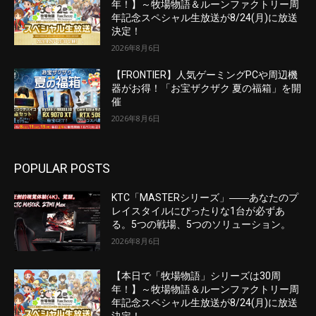
年！】～牧場物語＆ルーンファクトリー周
年記念スペシャル生放送が8/24(月)に放送
決定！
2026年8月6日
【FRONTIER】人気ゲーミングPCや周辺機
器がお得！「お宝ザクザク 夏の福箱」を開
催
2026年8月6日
POPULAR POSTS
KTC「MASTERシリーズ」――あなたのプ
レイスタイルにぴったりな1台が必ずあ
る。5つの戦場、5つのソリューション。
2026年8月6日
【本日で「牧場物語」シリーズは30周
年！】～牧場物語＆ルーンファクトリー周
年記念スペシャル生放送が8/24(月)に放送