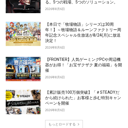
る。5つの戦場、5つのソリューション。
2026年8月6日
【本日で「牧場物語」シリーズは30周
年！】～牧場物語＆ルーンファクトリー周
年記念スペシャル生放送が8/24(月)に放送
決定！
2026年8月6日
【FRONTIER】人気ゲーミングPCや周辺機
器がお得！「お宝ザクザク 夏の福箱」を開
催
2026年8月6日
【累計販売100万個突破】「＃STEADYだ
から続けられた」お客様と歩む特別キャン
ペーンを開催
2026年8月6日
もっとロードする