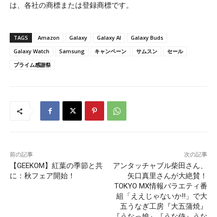
は、各社の商標または登録商標です。
TAGS
Amazon
Galaxy
Galaxy AI
Galaxy Buds
Galaxy Watch
Samsung
キャンペーン
サムスン
セール
プライム感謝祭
前の記事
次の記事
【GEEKOM】紅葉の季節と共
アンタッチャブル柴田さん、
に：秋フェア開始！
矢口真里さんが大絶賛！
TOKYO MX情報バラエティ番
組「ええじゃないか!!」で大
五うなぎ工房『大五蒲焼』
『うなっ娘』『うな侍』うな