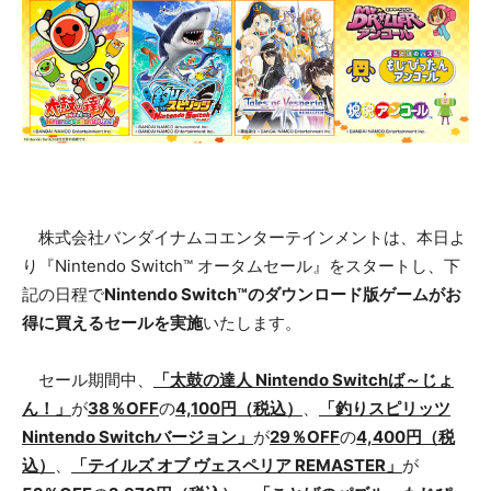
株式会社バンダイナムコエンターテインメントは、本日よ
り『Nintendo Switch™ オータムセール』をスタートし、下
記の日程で
Nintendo Switch™のダウンロード版ゲームがお
得に買えるセールを実施
いたします。
セール期間中、
「太鼓の達人 Nintendo Switchば～じょ
ん！」
が
38％OFF
の
4,100円（税込）
、
「釣りスピリッツ
Nintendo Switchバージョン」
が
29％OFF
の
4,400円（税
込）
、
「テイルズ オブ ヴェスペリア REMASTER」
が