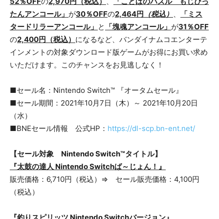
52％OFF
の
2,970円（税込）
、
「ことばのパズル もじぴっ
たんアンコール」
が
30％OFF
の
2,464円
（税込）
、
「ミス
タードリラーアンコール」
と
「塊魂アンコール」
が
31％OFF
の
2,400円（税込）
になるなど、バンダイナムコエンターテ
インメントの対象ダウンロード版ゲームがお得にお買い求め
いただけます。このチャンスをお見逃しなく！
■セール名：Nintendo Switch™ 『オータムセール』
■セール期間：2021年10月7日（木）～ 2021年10月20日
（水）
■BNEセール情報 公式HP：
https://dl-scp.bn-ent.net/
【セール対象 Nintendo Switch™タイトル】
『太鼓の達人 Nintendo Switchば～じょん！』
販売価格：6,710円（税込）⇒ セール販売価格：4,100円
（税込）
『釣りスピリッツ Nintendo Switchバージョン』