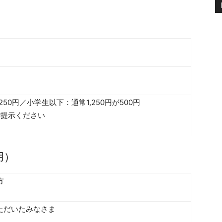
,250円／小学生以下：通常1,250円が500円
ご提示ください
用）
方
ただいたみなさま