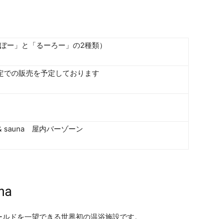
ぼー」と「るーろー」の2種類）
定での販売を予定しております
sen & sauna 屋内バーゾーン
na
ールドを一望できる世界初の温浴施設です。