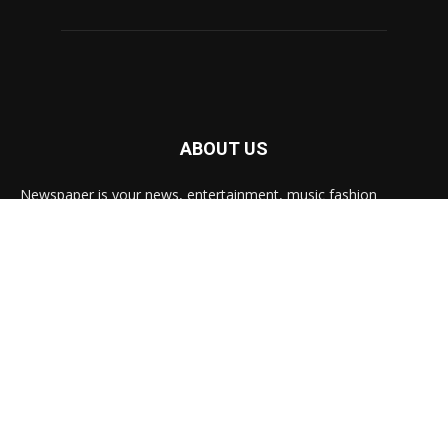
ABOUT US
Newspaper is your news, entertainment, music fashion
website. We provide you with the latest breaking news and
videos straight from the entertainment industry.
Contact us:
contact@yoursite.com
FOLLOW US