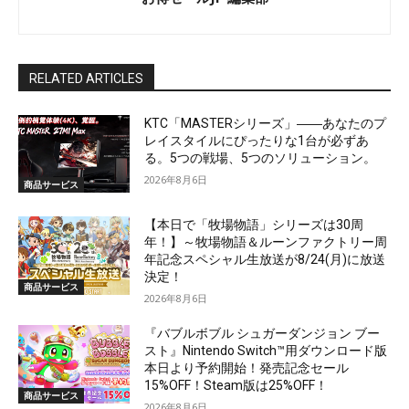
RELATED ARTICLES
KTC「MASTERシリーズ」――あなたのプ
レイスタイルにぴったりな1台が必ずあ
る。5つの戦場、5つのソリューション。
2026年8月6日
商品サービス
【本日で「牧場物語」シリーズは30周
年！】～牧場物語＆ルーンファクトリー周
年記念スペシャル生放送が8/24(月)に放送
決定！
商品サービス
2026年8月6日
『バブルボブル シュガーダンジョン ブー
スト』Nintendo Switch™用ダウンロード版
本日より予約開始！発売記念セール
15%OFF！Steam版は25%OFF！
商品サービス
2026年8月6日