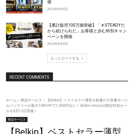
催
2026年8月6日
【累計販売100万個突破】「＃STEADYだ
から続けられた」お客様と歩む特別キャン
ペーンを開催
2026年8月6日
もっとロードする
RECENT COMMENTS