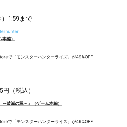
）1:59まで
terhunter
ム本編
）
055円（税込）
 ～破滅の翼～
』（
ゲーム本編
）