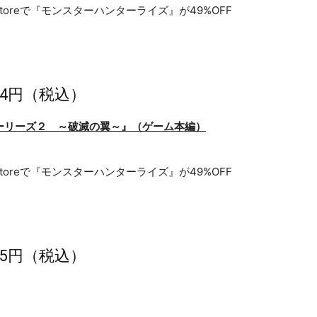
054円（税込）
ーリーズ２ ～破滅の翼～
』（
ゲーム本編
）
495円（税込）