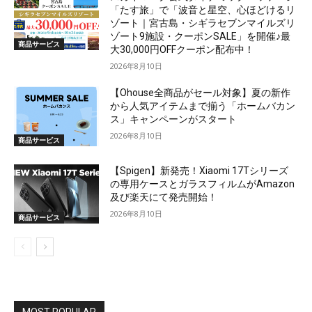
「たす旅」で「波音と星空、心ほどけるリ
ゾート｜宮古島・シギラセブンマイルズリ
ゾート9施設・クーポンSALE」を開催♪最
商品サービス
大30,000円OFFクーポン配布中！
2026年8月10日
【Ohouse全商品がセール対象】夏の新作
から人気アイテムまで揃う「ホームバカン
ス」キャンペーンがスタート
2026年8月10日
商品サービス
【Spigen】新発売！Xiaomi 17Tシリーズ
の専用ケースとガラスフィルムがAmazon
及び楽天にて発売開始！
2026年8月10日
商品サービス