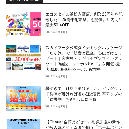
MOST POPULAR
エコスタイル浜松入野店、創業25周年を記
念した「25周年創業祭」を開催。店内商品
最大50％OFF
2026年8月10日
スカイマーク公式ダイナミックパッケージ
「たす旅」で「波音と星空、心ほどけるリ
ゾート｜宮古島・シギラセブンマイルズリ
ゾート9施設・クーポンSALE」を開催♪最
大30,000円OFFクーポン配布中！
2026年8月10日
暑すぎて、価格も溶けました。ビッグウッ
ド兵庫が暑ければ暑いほど割引率アップの
「猛暑割」を8月15日に開催
2026年8月10日
【Ohouse全商品がセール対象】夏の新作
から人気アイテムまで揃う「ホームバカン