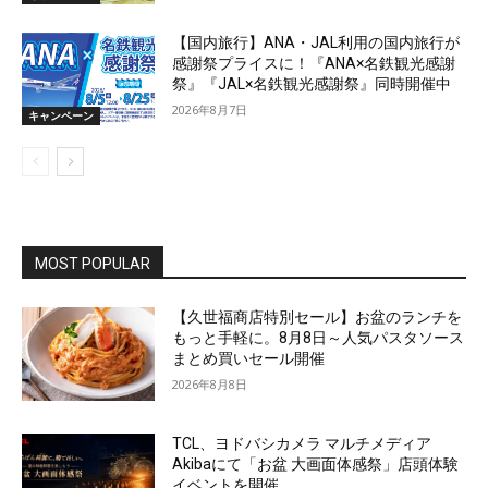
【国内旅行】ANA・JAL利用の国内旅行が
感謝祭プライスに！『ANA×名鉄観光感謝
祭』『JAL×名鉄観光感謝祭』同時開催中
2026年8月7日
キャンペーン
MOST POPULAR
【久世福商店特別セール】お盆のランチを
もっと手軽に。8月8日～人気パスタソース
まとめ買いセール開催
2026年8月8日
TCL、ヨドバシカメラ マルチメディア
Akibaにて「お盆 大画面体感祭」店頭体験
イベントを開催