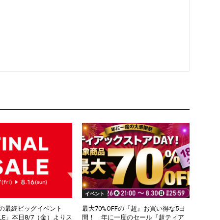
イベント
夏の最終ビッグイベント
最大70%OFFの『超』お買い得な5日
SALE」本日8/7（金）よりス
間！ 年に一度のセール『超ティア