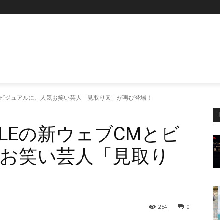
P
ェブCMとビジュアルに、人気お笑い芸人「見取り図」が再び登場！
 SALEの新ウェブCMとビ
お笑い芸人「見取り
254
0