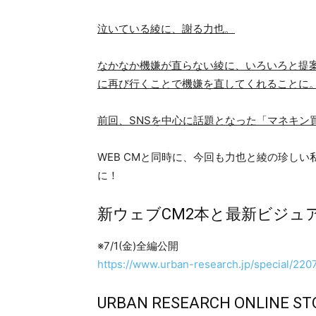
泣いている綾に、謝る力也。
なかなか機嫌が直らない綾に、いろいろと提
に再び行くことで機嫌を直してくれることに
前回、SNSを中心に話題となった「マネキン
WEB CMと同時に、今回も力也と綾の珍し
に！
新ウェブCM2本と最新ビジュ
※7/1(金)全編公開
https://www.urban-research.jp/special/22
URBAN RESEARCH ONLINE ST