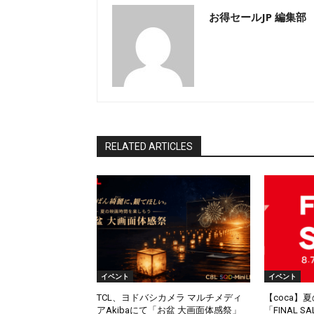
お得セールJP 編集部
RELATED ARTICLES
イベント
イベント
TCL、ヨドバシカメラ マルチメディ
【coca】
アAkibaにて「お盆 大画面体感祭」
「FINAL 