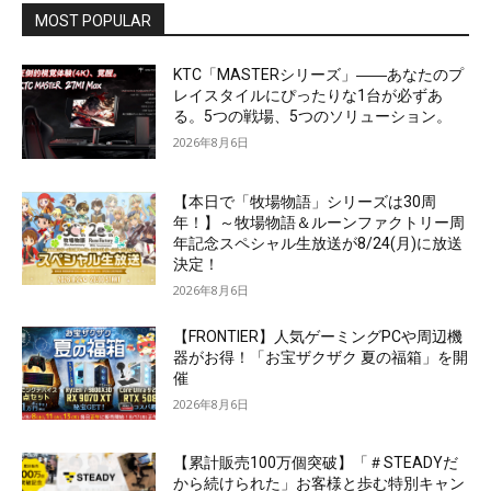
MOST POPULAR
KTC「MASTERシリーズ」――あなたのプ
レイスタイルにぴったりな1台が必ずあ
る。5つの戦場、5つのソリューション。
2026年8月6日
【本日で「牧場物語」シリーズは30周
年！】～牧場物語＆ルーンファクトリー周
年記念スペシャル生放送が8/24(月)に放送
決定！
2026年8月6日
【FRONTIER】人気ゲーミングPCや周辺機
器がお得！「お宝ザクザク 夏の福箱」を開
催
2026年8月6日
【累計販売100万個突破】「＃STEADYだ
から続けられた」お客様と歩む特別キャン