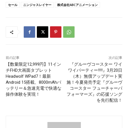
セール
ニンジャスレイヤー
株式会社ABCアニメーション
前の記事
次の記事
【数量限定12,999円】11イン
『グルーヴコースター ワイ
チFHD大画面タブレット
ワイパーティー!!!!』3月20日
Headwolf WPad7！最新
（木）無償アップデート実
Android 15搭載、8000mAhバ
施！今夏発売予定『グルーヴ
ッテリー＆急速充電で快適な
コースター フューチャーパ
操作体験を実現！
フォーマーズ』の応援ソング
を先行配信！