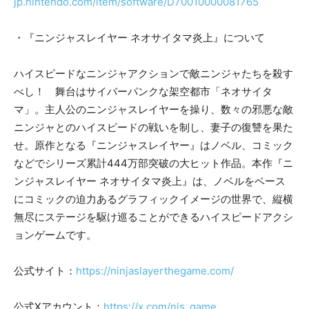
jp.nintendo.com/item/software/D70010000081765
・『ニンジャスレイヤー ネオサイタマ炎上』について
ハイスピードなニンジャアクションで敵ニンジャたちを殺す
べし！ 舞台はサイバーパンクな架空都市「ネオサイタ
マ」。主人公のニンジャスレイヤーを操り、数々の邪悪な敵
ニンジャとのハイスピードの戦いを制し、妻子の復讐を果た
せ。原作となる『ニンジャスレイヤー』はノベル、コミック
などでシリーズ累計444万部突破の大ヒット作品。本作『ニ
ンジャスレイヤー ネオサイタマ炎上』は、ノベルをベース
にコミックの迫力あるグラフィックイメージの世界で、縦横
無尽にステージを駆け巡ることができるハイスピードアクシ
ョンゲームです。
公式サイト：
https://ninjaslayerthegame.com/
公式Xアカウント：
https://x.com/njs_game