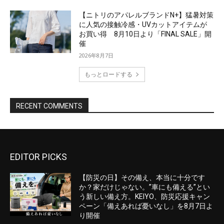
EDITOR PICKS
【防災の日】その備え、本当に十分です
か？家だけじゃない。”車にも備える”とい
う新しい備え方。KEIYO、防災応援キャン
ペーン「備えあれば憂いなし」を8月7日よ
り開催