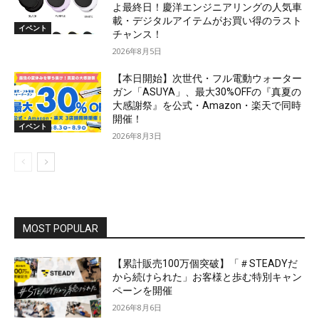
よ最終日！慶洋エンジニアリングの人気車
載・デジタルアイテムがお買い得のラスト
イベント
チャンス！
2026年8月5日
【本日開始】次世代・フル電動ウォーター
ガン「ASUYA」、最大30%OFFの『真夏の
大感謝祭』を公式・Amazon・楽天で同時
開催！
イベント
2026年8月3日
MOST POPULAR
【累計販売100万個突破】「＃STEADYだ
から続けられた」お客様と歩む特別キャン
ペーンを開催
2026年8月6日