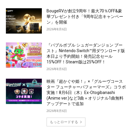
BougeRVが創立9周年！最大70％OFF&豪
華プレゼント付き「9周年記念キャンペー
ン」を開催
2026年8月6日
『バブルボブル シュガーダンジョン ブー
スト』Nintendo Switch™用ダウンロード版
本日より予約開始！発売記念セール
15%OFF！Steam版は25%OFF！
2026年8月6日
映画『超かぐや姫！』×『グルーヴコース
ター フューチャーパフォーマーズ』コラボ
実施！8月6日（木）Ex-Otogibanashi
(Anime ver.)など3曲＋オリジナル1曲無料
アップデートで追加
2026年8月6日
もっとロードする