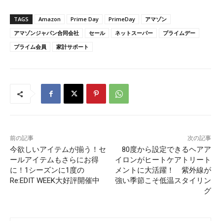
TAGS
Amazon
Prime Day
PrimeDay
アマゾン
アマゾンジャパン合同会社
セール
ネットスーパー
プライムデー
プライム会員
家計サポート
前の記事
次の記事
今欲しいアイテムが揃う！セ
80度から設定できるヘアア
ールアイテムもさらにお得
イロンがヒートケアトリート
に！1シーズンに1度の
メントに大活躍！ 紫外線が
Re:EDIT WEEK大好評開催中
強い季節こそ低温スタイリン
グ