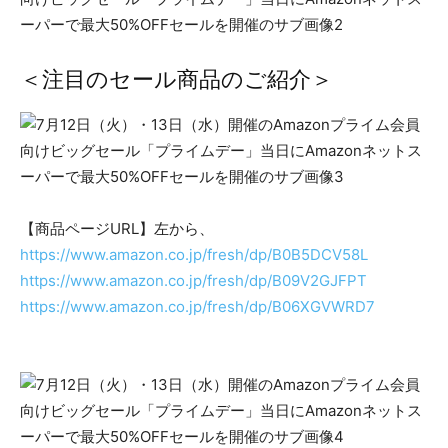
＜注目のセール商品のご紹介＞
【商品ページURL】左から、
https://www.amazon.co.jp/fresh/dp/B0B5DCV58L
https://www.amazon.co.jp/fresh/dp/B09V2GJFPT
https://www.amazon.co.jp/fresh/dp/B06XGVWRD7