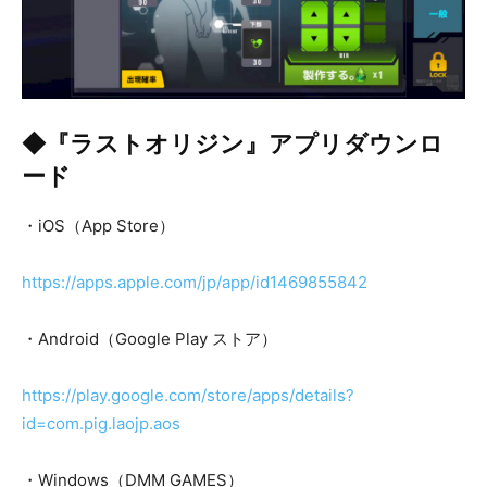
◆『ラストオリジン』アプリダウンロ
ード
・iOS（App Store）
https://apps.apple.com/jp/app/id1469855842
・Android（Google Play ストア）
https://play.google.com/store/apps/details?
id=com.pig.laojp.aos
・Windows（DMM GAMES）