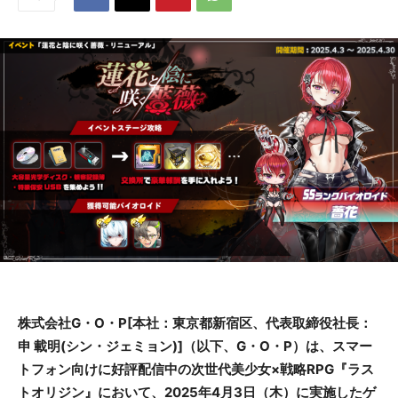
株式会社G・O・P[本社：東京都新宿区、代表取締役社長：
申 載明(シン・ジェミョン)]（以下、G・O・P）は、スマー
トフォン向けに好評配信中の次世代美少女×戦略RPG『ラス
トオリジン』において、2025年4月3日（木）に実施したゲ