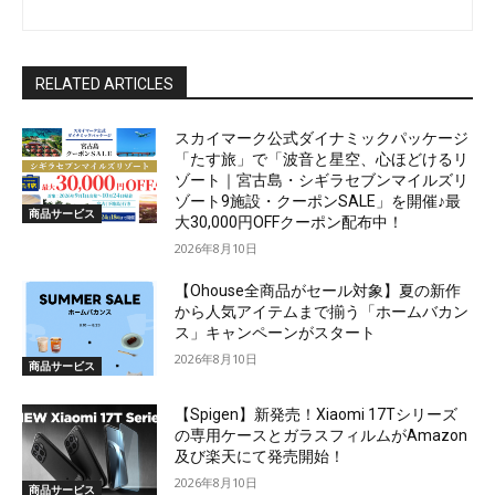
RELATED ARTICLES
スカイマーク公式ダイナミックパッケージ
「たす旅」で「波音と星空、心ほどけるリ
ゾート｜宮古島・シギラセブンマイルズリ
ゾート9施設・クーポンSALE」を開催♪最
商品サービス
大30,000円OFFクーポン配布中！
2026年8月10日
【Ohouse全商品がセール対象】夏の新作
から人気アイテムまで揃う「ホームバカン
ス」キャンペーンがスタート
2026年8月10日
商品サービス
【Spigen】新発売！Xiaomi 17Tシリーズ
の専用ケースとガラスフィルムがAmazon
及び楽天にて発売開始！
2026年8月10日
商品サービス