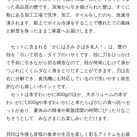
った高品質の蟹です。深海から引き揚げられた蟹は、すぐに
船にある加工工場で洗浄、加工、ボイルをしたのち、急速冷
凍されます。船上でボイル冷凍をすることで獲れたての風味
と鮮度を保ったままご家庭へお届けします。
セットに含まれる「かにはさみ さばき名人！」は、蟹の
殻を「引いて切る」タイプのハサミです。殻に刃をひっかけ
て手前に引きながら切る構造なので、殻が簡単にむけて身が
つぶれにくくムダなく身をとりだすことができます。刃は左
右に分解でき、食洗機にも対応しているので洗いやすく衛生
的なのも嬉しいポイントです。
セットは本ずわいがに800gのほか、大ボリュームの本ず
わいがに1,500gや本ずわいがにと本たらばがにの食べ比べセ
ットがあり、夏休みの帰省や家族団欒の時間にぴったりなご
ちそうとして、みなさまにお楽しみいただけます。
貝印は今後も皆様の食卓や生活を楽しく彩るアイテムをお届