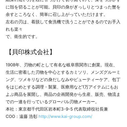
に殻を切ることが可能。貝印の身がぎっしりとつまった蟹を
余すところなく、簡単に召し上がっていただけます。
左右の刃は、着脱して食洗機で洗うことができるのでお手入
れも楽々
で、衛生的です。
【貝印株式会社】
1908年、刃物の町として有名な岐阜県関市に創業。現在、
生活に密着した刃物を中心とするカミソリ、メンズグルーミ
ング、ツメキリなどの身だしなみやビューティーケア、包丁
をはじめとする調理・製菓、医療用など1万アイテムにもお
よぶ商品を展開し、商品の企画開発から生産、販売、物流ま
での一連を行っているグローバル刃物メーカー。
本社：東京都千代田区岩本町3-9-5 代表取締役社長兼
COO：遠藤 浩彰
http://www.kai-group.com/