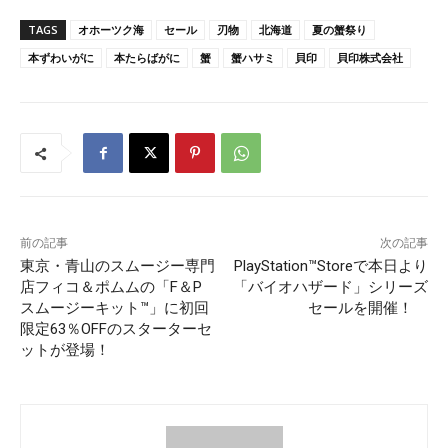
TAGS
オホーツク海
セール
刃物
北海道
夏の蟹祭り
本ずわいがに
本たらばがに
蟹
蟹ハサミ
貝印
貝印株式会社
前の記事
次の記事
東京・青山のスムージー専門
PlayStation™Storeで本日より
店フィコ＆ポムムの「F＆P
「バイオハザード」シリーズ
スムージーキット™」に初回
セールを開催！
限定63％OFFのスターターセ
ットが登場！