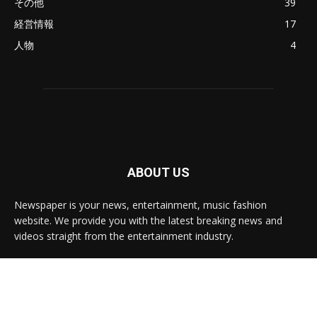
その他
39
経営情報
17
人物
4
ABOUT US
Newspaper is your news, entertainment, music fashion
website. We provide you with the latest breaking news and
videos straight from the entertainment industry.
Contact us:
contact@yoursite.com