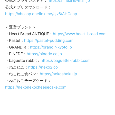
公式オンラインストア：
https://allhearts-mall.jp
公式アプリダウンロード：
https://ahcapp.onelink.me/ajv6/AHCapp
＜運営ブランド＞
・Heart Bread ANTIQUE：
https://www.heart-bread.com
・Pastel：
https://pastel-pudding.com
・GRANDIR：
https://grandir-kyoto.jp
・PINEDE：
https://pinede.co.jp
・baguette rabbit：
https://baguette-rabbit.com
・ねこねこ：
https://neko2.co
・ねこねこ食パン：​
https://nekoshoku.jp
・ねこねこチーズケーキ：
https://nekonekocheesecake.com