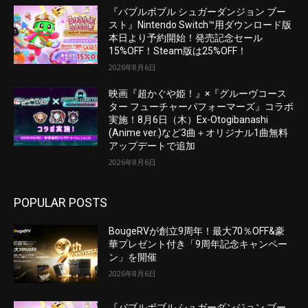
『バブルボブル シュガーダンジョン ブー
スト』Nintendo Switch™用ダウンロード版
本日より予約開始！発売記念セール
15%OFF！Steam版は25%OFF！
2026年8月6日
映画『超かぐや姫！』×『グルーヴコース
ター フューチャーパフォーマーズ』コラボ
実施！8月6日（木）Ex-Otogibanashi
(Anime ver.)など3曲＋オリジナル1曲無料
アップデートで追加
2026年8月6日
POPULAR POSTS
BougeRVが創立9周年！最大70％OFF&豪
華プレゼント付き「9周年記念キャンペー
ン」を開催
2026年8月6日
『バブルボブル シュガーダンジョン ブー