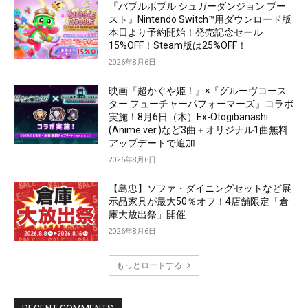
『バブルボブル シュガーダンジョン ブー
スト』Nintendo Switch™用ダウンロード版
本日より予約開始！発売記念セール
15%OFF！Steam版は25%OFF！
2026年8月6日
映画『超かぐや姫！』×『グルーヴコース
ター フューチャーパフォーマーズ』コラボ
実施！8月6日（木）Ex-Otogibanashi
(Anime ver.)など3曲＋オリジナル1曲無料
アップデートで追加
2026年8月6日
【島忠】ソファ・ダイニングセットなど展
示品家具が最大50％オフ！4店舗限定「倉
庫大放出祭」開催
2026年8月6日
もっとロードする