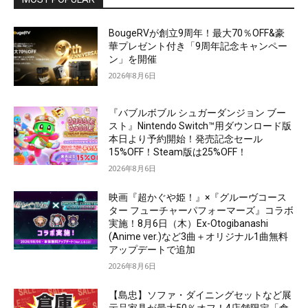
BougeRVが創立9周年！最大70％OFF&豪
華プレゼント付き「9周年記念キャンペー
ン」を開催
2026年8月6日
『バブルボブル シュガーダンジョン ブー
スト』Nintendo Switch™用ダウンロード版
本日より予約開始！発売記念セール
15%OFF！Steam版は25%OFF！
2026年8月6日
映画『超かぐや姫！』×『グルーヴコース
ター フューチャーパフォーマーズ』コラボ
実施！8月6日（木）Ex-Otogibanashi
(Anime ver.)など3曲＋オリジナル1曲無料
アップデートで追加
2026年8月6日
【島忠】ソファ・ダイニングセットなど展
示品家具が最大50％オフ！4店舗限定「倉