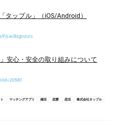
ップル」（iOS/Android）
me/FjLw/8zgnzurc
ル」安心・安全の取り組みについて
il/id=20561
ート
マッチングアプリ
婚活
恋愛
恋活
株式会社タップル