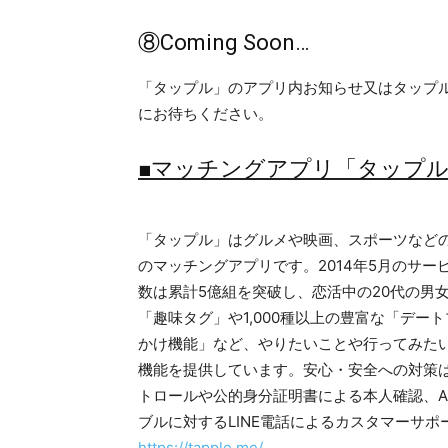
⑧Coming Soon…
「タップル」のアプリ内お知らせ又はタップル公
にお待ちください。
■マッチングアプリ「タップ
「タップル」はグルメや映画、スポーツなど
のマッチングアプリです。2014年5月のサー
数は累計5億組を突破し、恋活中の20代の男
「趣味タグ」や1,000種以上の豊富な「デー
かけ機能」など、やりたいことや行ってみた
機能を提供しています。安心・安全への対策は
トロールや公的身分証明書による本人確認、A
ブルに対するLINE電話によるカスタマーサ
https://tapple.me/