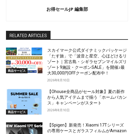
お得セールJP 編集部
RELATED ARTICLES
スカイマーク公式ダイナミックパッケージ
「たす旅」で「波音と星空、心ほどけるリ
ゾート｜宮古島・シギラセブンマイルズリ
ゾート9施設・クーポンSALE」を開催♪最
商品サービス
大30,000円OFFクーポン配布中！
2026年8月10日
【Ohouse全商品がセール対象】夏の新作
から人気アイテムまで揃う「ホームバカン
ス」キャンペーンがスタート
2026年8月10日
商品サービス
【Spigen】新発売！Xiaomi 17Tシリーズ
の専用ケースとガラスフィルムがAmazon