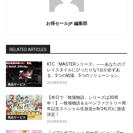
お得セールJP 編集部
RELATED ARTICLES
KTC「MASTERシリーズ」――あなたのプ
レイスタイルにぴったりな1台が必ずあ
る。5つの戦場、5つのソリューション。
2026年8月6日
商品サービス
【本日で「牧場物語」シリーズは30周
年！】～牧場物語＆ルーンファクトリー周
年記念スペシャル生放送が8/24(月)に放送
決定！
商品サービス
2026年8月6日
『バブルボブル シュガーダンジョン ブー