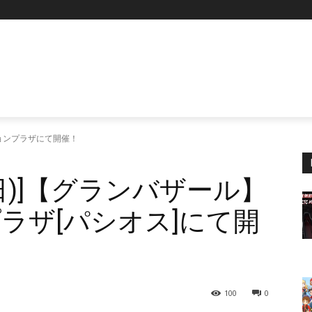
P
ョンプラザにて開催！
/9(日)]【グランバザール】
ラザ[パシオス]にて開
100
0