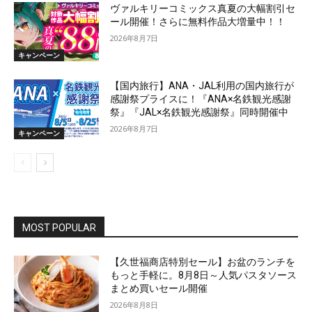
ヴァルキリーコミックス真夏の大幅割引セ
ール開催！さらに無料作品大増量中！！
2026年8月7日
キャンペーン
【国内旅行】ANA・JAL利用の国内旅行が
感謝祭プライスに！『ANA×名鉄観光感謝
祭』『JAL×名鉄観光感謝祭』同時開催中
2026年8月7日
キャンペーン
MOST POPULAR
【久世福商店特別セール】お盆のランチを
もっと手軽に。8月8日～人気パスタソース
まとめ買いセール開催
2026年8月8日