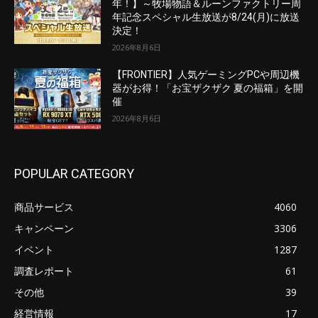
年！】～牧場物語＆ルーンファクトリー周
年記念スペシャル生放送が8/24(月)に放送
決定！
2026年8月6日
【FRONTIER】人気ゲーミングPCや周辺機
器がお得！「お宝ザクザク 夏の福箱」を開
催
2026年8月6日
POPULAR CATEGORY
商品サービス
4060
キャンペーン
3306
イベント
1287
調査レポート
61
その他
39
経営情報
17