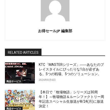
お得セールJP 編集部
RELATED ARTICLES
KTC「MASTERシリーズ」――あなたのプ
レイスタイルにぴったりな1台が必ずあ
る。5つの戦場、5つのソリューション。
2026年8月6日
商品サービス
【本日で「牧場物語」シリーズは30周
年！】～牧場物語＆ルーンファクトリー周
年記念スペシャル生放送が8/24(月)に放送
決定！
商品サービス