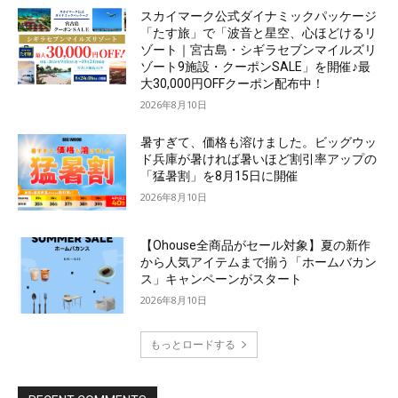
スカイマーク公式ダイナミックパッケージ
「たす旅」で「波音と星空、心ほどけるリ
ゾート｜宮古島・シギラセブンマイルズリ
ゾート9施設・クーポンSALE」を開催♪最
大30,000円OFFクーポン配布中！
2026年8月10日
暑すぎて、価格も溶けました。ビッグウッ
ド兵庫が暑ければ暑いほど割引率アップの
「猛暑割」を8月15日に開催
2026年8月10日
【Ohouse全商品がセール対象】夏の新作
から人気アイテムまで揃う「ホームバカン
ス」キャンペーンがスタート
2026年8月10日
もっとロードする