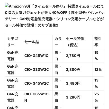
カテゴ
カラ
セール特価
割引
セール品
リー
ー
（税込）
率
GaN充
黒・
15
CIO-G45W1C
2,780円
電器
白
％
GaN充
黒・
CIO-G30W2C
2,880円
12％
電器
白
GaN充
黒・
13
CIO-G45W2C
3,480円
電器
白
％
GaN充
CIO-G65W1C-
黒・
25
3,280円
電器
N
白
％
GaN充
黒・
15