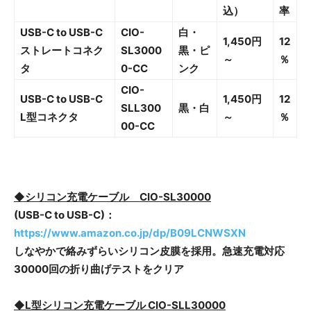
込）
率
USB-C to USB-C
CIO-
白・
1,450円
12
ストレートコネク
SL3000
黒・ピ
～
％
タ
0-CC
ンク
CIO-
USB-C to USB-C
1,450円
12
SLL300
黒・白
L型コネクタ
～
％
00-CC
◆シリコン充電ケーブル CIO-SL30000
(USB-C to USB-C)：
https://www.amazon.co.jp/dp/B09LCNWSXN
しなやかで絡みずらいシリコン皮膜を採用。急速充電対応
30000回の折り曲げテストをクリア
◆L型シリコン充電ケーブル CIO-SLL30000