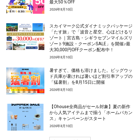
最大50％OFF
2026年8月10日
スカイマーク公式ダイナミックパッケージ
「たす旅」で「波音と星空、心ほどけるリ
ゾート｜宮古島・シギラセブンマイルズリ
ゾート9施設・クーポンSALE」を開催♪最
大30,000円OFFクーポン配布中！
2026年8月10日
暑すぎて、価格も溶けました。ビッグウッ
ド兵庫が暑ければ暑いほど割引率アップの
「猛暑割」を8月15日に開催
2026年8月10日
【Ohouse全商品がセール対象】夏の新作
から人気アイテムまで揃う「ホームバカン
ス」キャンペーンがスタート
2026年8月10日