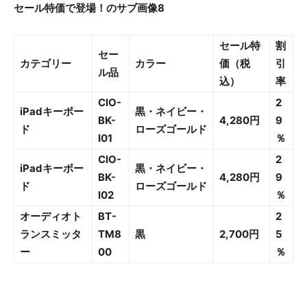
セール特
割
セー
カテゴリー
カラー
価（税
引
ル品
込）
率
CIO-
2
iPadキーボー
黒・ネイビー・
BK-
4,280円
9
ド
ローズゴールド
I01
％
CIO-
2
iPadキーボー
黒・ネイビー・
BK-
4,280円
9
ド
ローズゴールド
I02
％
オーディオト
BT-
2
ランスミッタ
TM8
黒
2,700円
5
ー
00
％