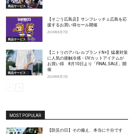
商品サービス
【そごう広島店】サンフレッチェ広島を応
援するお買い得セール開催
2026年8月7日
商品サービス
【ニトリのアパレルブランドN+】猛暑対策
に人気の接触冷感・UVカットアイテムが
お買い得 8月10日より「FINAL SALE」開
催
商品サービス
2026年8月7日
MOST POPULAR
【防災の日】その備え、本当に十分です