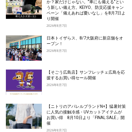
か？家だけじゃない。”車にも備える”とい
う新しい備え方。KEIYO、防災応援キャン
ペーン「備えあれば憂いなし」を8月7日よ
り開催
2026年8月7日
日本トイザらス、8/7大阪府に新店舗をオ
ープン！
2026年8月7日
【そごう広島店】サンフレッチェ広島を応
援するお買い得セール開催
2026年8月7日
【ニトリのアパレルブランドN+】猛暑対策
に人気の接触冷感・UVカットアイテムが
お買い得 8月10日より「FINAL SALE」開
催
2026年8月7日